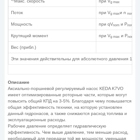
Макс. скорость
при V
g max
Поток
при V
и n
g max
nom
Мощность
при qV
и P
nom
nom
Крутящий момент
при V
и P
g max
nom
Вес (прибл.)
Эти значения действительны для абсолютного давления 1 ба
Описание
Аксиально-поршневой регулируемый насос KEDA K7VO
имеет оптимизированные роторные части, которые могут
повысить общий КПД на 3-5%. Благодаря чему повышается
общая эффективность техники, на которую установлен
данный гидронасов, а также снижаются расход топлива и
эксплуатационные расходы.
Рабочее давление определяет гидравлическую
эффективность. Чем выше давление, тем меньше расход,
необходимый для передачи той же мощности, уменьшая