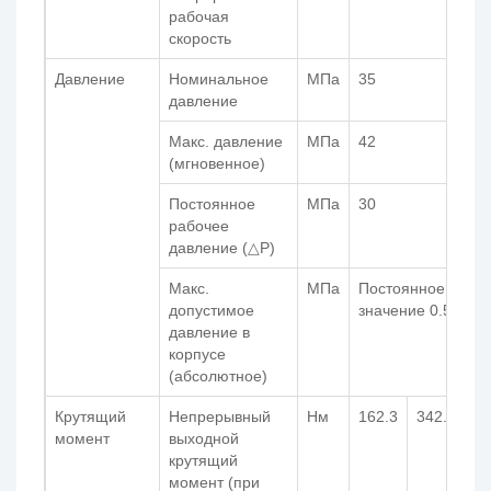
рабочая
скорость
Давление
Номинальное
МПа
35
давление
Макс. давление
МПа
42
(мгновенное)
Постоянное
МПа
30
рабочее
давление (△P)
Макс.
МПа
Постоянное 0.25 
допустимое
значение 0.5
давление в
корпусе
(абсолютное)
Крутящий
Непрерывный
Нм
162.3
342.6
43
момент
выходной
крутящий
момент (при