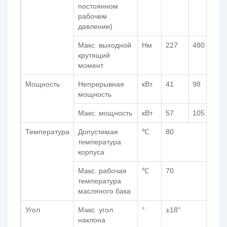
постоянном
рабочем
давлении)
Макс. выходной
Нм
227
480
6
крутящий
момент
Мощность
Непрерывная
кВт
41
98
1
мощность
Макс. мощность
кВт
57
105
1
Температура
Допустимая
℃
80
температура
корпуса
Макс. рабочая
℃
70
температура
масляного бака
Угол
Макс. угол
°
±18°
наклона