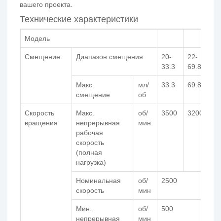
вашего проекта.
Технические характеристики
Модель
Смещение
Диапазон смещения
20-
22-
23
33.3
69.8
8
Макс.
мл/
33.3
69.8
8
смещение
об
Скорость
Макс.
об/
3500
3200
2
вращения
непрерывная
мин
рабочая
скорость
(полная
нагрузка)
Номинальная
об/
2500
скорость
мин
Мин.
об/
500
непрерывная
мин