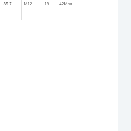
35.7
M12
19
42Мпа