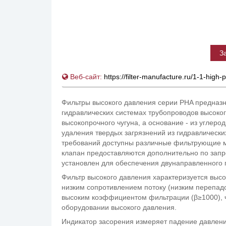
З
Веб-сайт:
https://filter-manufacture.ru/1-1-high-
Фильтры высокого давления серии PHA предназн
гидравлических системах трубопроводов высокого
высокопрочного чугуна, а основание - из углер
удаления твердых загрязнений из гидравлически
требований доступны различные фильтрующие м
клапан предоставляются дополнительно по запр
установлен для обеспечения двунаправленного п
Фильтр высокого давления характеризуется выс
низким сопротивлением потоку (низким перепад
высоким коэффициентом фильтрации (β≥1000), 
оборудовании высокого давления.
Индикатор засорения измеряет падение давлен