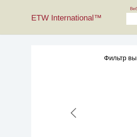
Ве
ETW International™
Фильтр вы