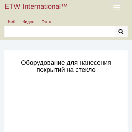
ETW International™
Toggle
navigati
Веб
Видео
Фото
Оборудование для нанесения
покрытий на стекло