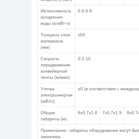
Интенсивность
0.5-0.8
испарения
воды (кг/кВт·ч)
Толщина слоя
s50
материала
(мм)
Скорость
0.2-15
передвижения
конвейерной
ленты (м/мин)
Утечка
≤5 (в соответствии с междун
электроэнергии
(мВт/с)
Общие
6x0.7x1.8
7x0.7x1.9
8x0.7
габариты (м)
Примечание: габариты оборудования могут бы
заказчика.