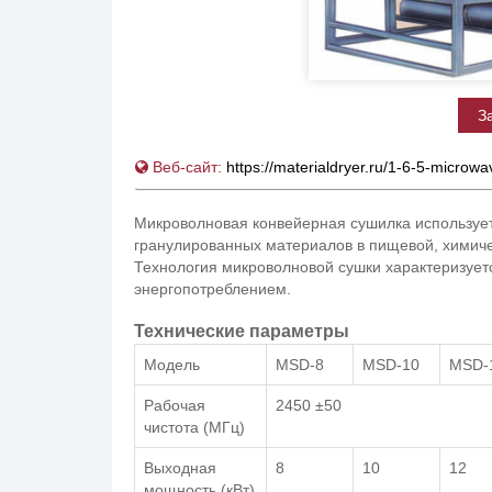
З
Веб-сайт:
https://materialdryer.ru/1-6-5-microwav
Микроволновая конвейерная сушилка использует
гранулированных материалов в пищевой, химич
Технология микроволновой сушки характеризует
энергопотреблением.
Технические параметры
Модель
MSD-8
MSD-10
MSD-
Рабочая
2450 ±50
чистота (МГц)
Выходная
8
10
12
мощность (кВт)