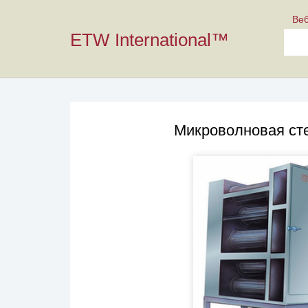
Ве
ETW International™
Микроволновая ст