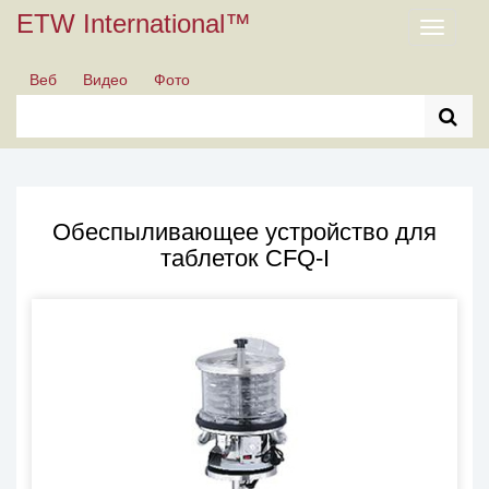
ETW International™
Toggle
navigati
Веб
Видео
Фото
Обеспыливающее устройство для
таблеток CFQ-I