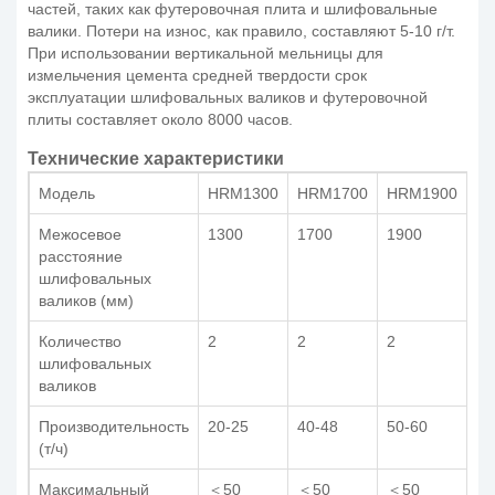
частей, таких как футеровочная плита и шлифовальные
валики. Потери на износ, как правило, составляют 5-10 г/т.
При использовании вертикальной мельницы для
измельчения цемента средней твердости срок
эксплуатации шлифовальных валиков и футеровочной
плиты составляет около 8000 часов.
Технические характеристики
Модель
HRM1300
HRM1700
HRM1900
H
Межосевое
1300
1700
1900
19
расстояние
шлифовальных
валиков (мм)
Количество
2
2
2
2
шлифовальных
валиков
Производительность
20-25
40-48
50-60
70
(т/ч)
Максимальный
＜50
＜50
＜50
＜