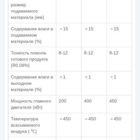
размер
подаваемого
материала (мм)
Содержание влаги в
＜15
＜15
＜15
＜
подаваемом
материале (%)
Тонкость помола
8-12
8-12
8-12
8-
готового продукта
(R0.08%)
Содержание влаги в
＜1
＜1
＜1
＜
выходном
материале (%)
Мощность главного
200
400
450
63
двигателя (кВт)
Температура
＜450
＜450
＜450
＜
всасываемого
воздуха ( ℃)