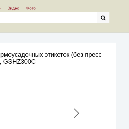
б
Видео
Фото
рмоусадочных этикеток (без пресс-
, GSHZ300C