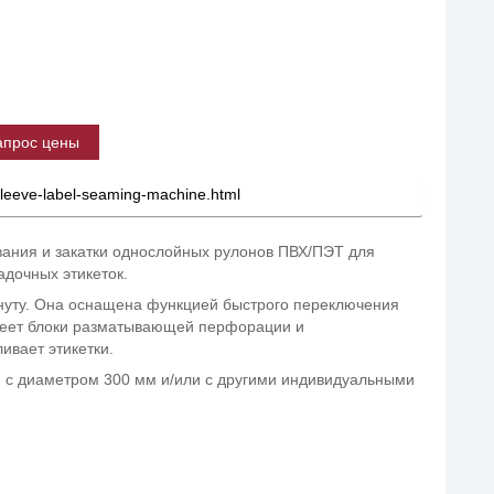
апрос цены
-sleeve-label-seaming-machine.html
ания и закатки однослойных рулонов ПВХ/ПЭТ для
дочных этикеток.
нуту. Она оснащена функцией быстрого переключения
меет блоки разматывающей перфорации и
ивает этикетки.
 с диаметром 300 мм и/или с другими индивидуальными