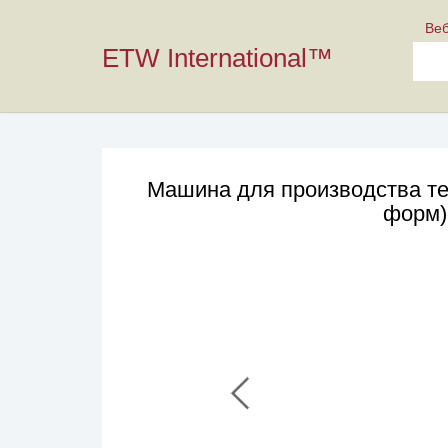
Ве
ETW International™
Машина для производства те
форм)