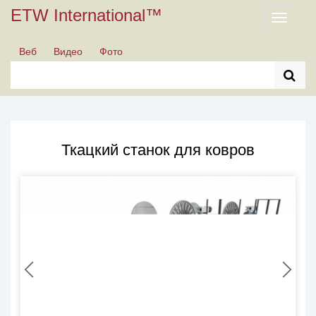
ETW International™
Toggle
navigati
Веб
Видео
Фото
Ткацкий станок для ковров