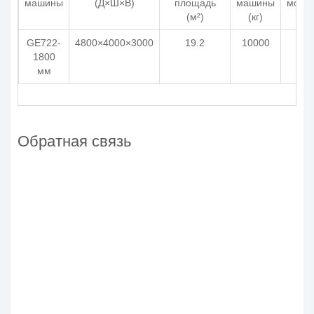
машины
(Д×Ш×В)
площадь
машины
мощн
(м²)
(кг)
(кВ
GE722-
4800×4000×3000
19.2
10000
22.
1800
мм
Обратная связь