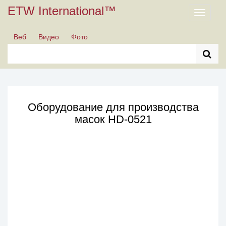
ETW International™
Toggle
navigati
Веб
Видео
Фото
Оборудование для производства
масок HD-0521