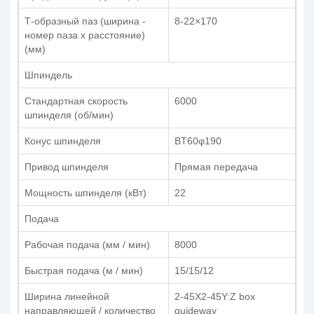
Т-образный паз (ширина -
8-22×170
номер паза x расстояние)
(мм)
Шпиндель
Стандартная скорость
6000
шпинделя (об/мин)
Конус шпинделя
BT60φ190
Привод шпинделя
Прямая передача
Мощность шпинделя (кВт)
22
Подача
Рабочая подача (мм / мин)
8000
Быстрая подача (м / мин)
15/15/12
Ширина линейной
2-45X2-45Y:Z box
направляющей / количество
guideway