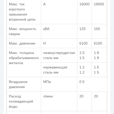
Макс. ток
A
16000
18000
21
короткого
замыкания
вторичной цепи
Макс. мощность
кВА
120
150
20
сварки
Макс. давление
Н
6100
6100
10
Макс. толщина
низкоуглеродистая
1.5
1.8
2.0
обрабатываемого
сталь мм
1.5
1.8
2.0
металла
нержавеющая
1.2
1.5
1.5
сталь мм
1.2
1.5
1.5
Воздушное
МПа
0.5
давление
Расход
л/мин
20
20
20
охлаждающей
воды