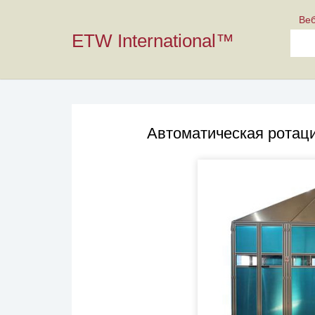
Ве
ETW International™
Автоматическая ротац