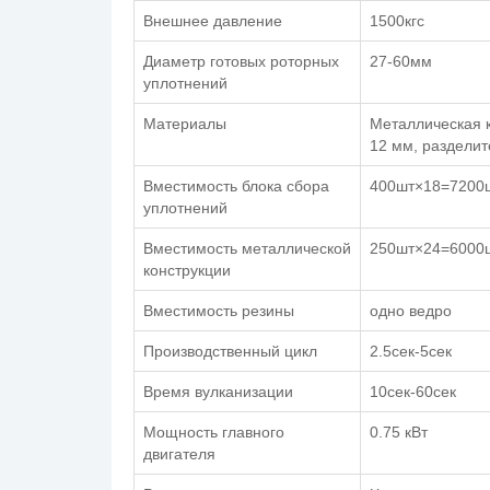
Внешнее давление
1500кгс
Диаметр готовых роторных
27-60мм
уплотнений
Материалы
Металлическая 
12 мм, раздели
Вместимость блока сбора
400шт×18=7200
уплотнений
Вместимость металлической
250шт×24=6000
конструкции
Вместимость резины
одно ведро
Производственный цикл
2.5сек-5сек
Время вулканизации
10сек-60сек
Мощность главного
0.75 кВт
двигателя