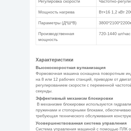
Регулировка скорости
Частотно-регул
Мощность нагрева
Вт×16 1,2 кВт 20
Параметры (Д*Ш*В)
3800*2100*220
Производственная
720-1440 шт/час
мощность
Характеристики
Высокоскоростная вулканизация
Формовочная машина оснащена поворотным инд
на 8 или 12 рабочих станций, приводом от двига
регулированием скорости с переменной частотой
секунды.
Эффективный механизм блокировки
В механизме блокировки используются гидравл
пружинами и стопорными блоками, обеспечивающ
требующая технического обслуживания конструк
Усовершенствованная система управления
Система управления машиной с помощью ПЛК об