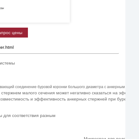
апрос цены
ter.html
системы
вающий соединение буровой коронки большого диаметра с анкерным стержн
 стержнем малого сечения может негативно сказаться на эффекти
совместимость и эффективность анкерных стержней при бурении.
ы для соответствия разным
Микросваи для подготовк