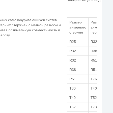
ерных самозабуривающихся систем
Размер
Размер
ерных стержней с мелкой резьбой и
анкерного
анкерного
чивая оптимальную совместимость и
стержня
переходника
аботу.
R25
R32
R32
R38
R32
R51
R38
R51
R51
T76
T30
T40
T40
T52
T52
T73