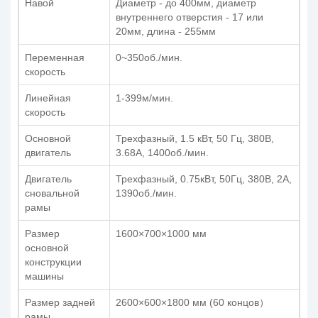
Навой
Диаметр - до 400мм, диаметр
внутреннего отверстия - 17 или
20мм, длина - 255мм
Переменная
0~350об./мин.
скорость
Линейная
1-399м/мин.
скорость
Основной
Трехфазный, 1.5 кВт, 50 Гц, 380В,
двигатель
3.68A, 1400об./мин.
Двигатель
Трехфазный, 0.75кВт, 50Гц, 380В, 2A,
сновальной
1390об./мин.
рамы
Размер
1600×700×1000 мм
основной
конструкции
машины
Размер задней
2600×600×1800 мм (60 концов）
рамы