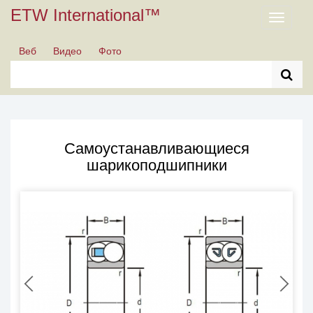
ETW International™
Toggle
navigati
Веб
Видео
Фото
Самоустанавливающиеся
шарикоподшипники