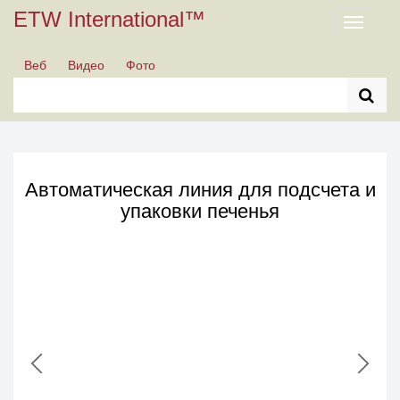
ETW International™
Toggle
navigati
Веб
Видео
Фото
Автоматическая линия для подсчета и
упаковки печенья