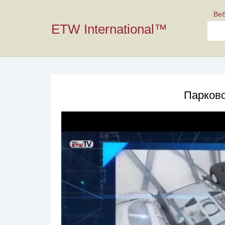
Ве
ETW International™
Парково