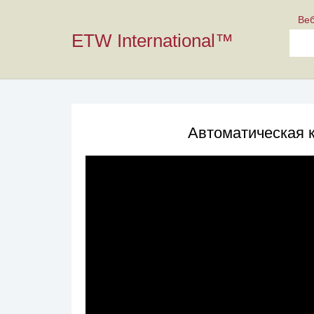
Ве
ETW International™
Автоматическая 