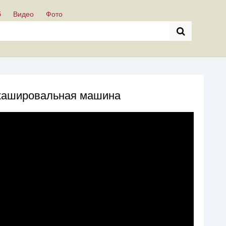
б
Видео
Фото
кашировальная машина