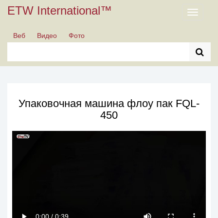
ETW International™
Toggle
navigati
Веб
Видео
Фото
Упаковочная машина флоу пак FQL-
450