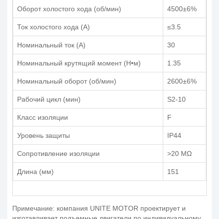
Оборот холостого хода (об/мин)
4500±6%
Ток холостого хода (А)
≤3.5
Номинальный ток (А)
30
Номинальный крутящий момент (Н•м)
1.35
Номинальный оборот (об/мин)
2600±6%
Рабочий цикл (мин)
S2-10
Класс изоляции
F
Уровень защиты
IP44
Сопротивление изоляции
>20 MΩ
Длина (мм)
151
Примечание: компания UNITE MOTOR проектирует и
изготавливает подъемные двигатели по индивидуальному