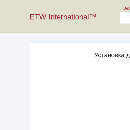
Ве
ETW International™
Установка 