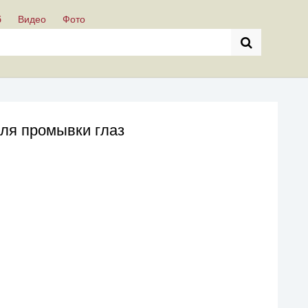
б
Видео
Фото
для промывки глаз