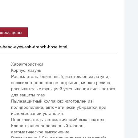
апрос цены
ngle-head-eyewash-drench-hose.html
Характеристики
Корпус: латунь
Распылитель: одиночный, изготовлен из латуни,
эпоксидно-порошковое покрытие, мягкая резина,
распылитель с функцией уменьшения силы потока
для защиты глаз
Пылезащитный колпачок: изготовлен из
полипропилена, автоматически убирается при
использовании установки.
Переключатель: автоматический выключатель
Клапан: однонаправленный клапан,
автоматическое выключение