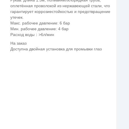
Рукав: длина 1.5м, поливинилхлоридная труба,
оплетённая проволокой из нержавеющей стали, что
гарантирует коррозиестойкостью и предотвращение
утечек.
Maкс. рабочее давление: 6 бар
Mин. рабочее давление: 4 бар
Расход воды：>6л/мин
На заказ
Доступна двойная установка для промывки глаз