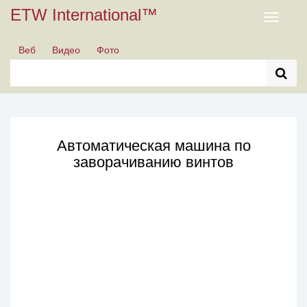
ETW International™
Toggle
navigati
Веб
Видео
Фото
Автоматическая машина по
заворачиванию винтов