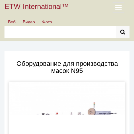
ETW International™
Toggle
navigati
Веб
Видео
Фото
Оборудование для производства
масок N95